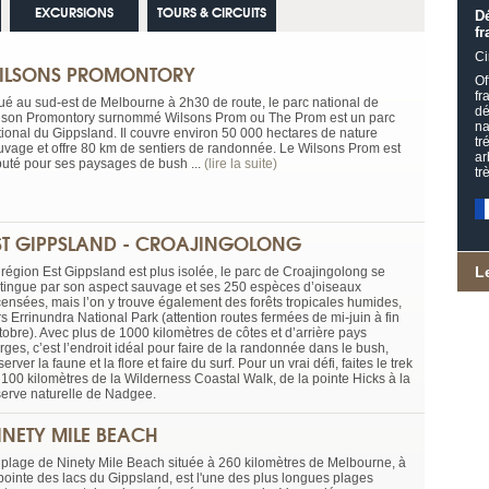
EXCURSIONS
TOURS & CIRCUITS
D
fr
Ci
ILSONS PROMONTORY
Of
fr
tué au sud-est de Melbourne à 2h30 de route, le parc national de
dé
lson Promontory surnommé Wilsons Prom ou The Prom est un parc
na
tional du Gippsland. Il couvre environ 50 000 hectares de nature
tr
uvage et offre 80 km de sentiers de randonnée. Le Wilsons Prom est
ar
puté pour ses paysages de bush ...
(lire la suite)
tr
ST GIPPSLAND - CROAJINGOLONG
L
 région Est Gippsland est plus isolée, le parc de Croajingolong se
stingue par son aspect sauvage et ses 250 espèces d’oiseaux
censées, mais l’on y trouve également des forêts tropicales humides,
s Errinundra National Park (attention routes fermées de mi-juin à fin
tobre). Avec plus de 1000 kilomètres de côtes et d’arrière pays
rges, c’est l’endroit idéal pour faire de la randonnée dans le bush,
erver la faune et la flore et faire du surf. Pour un vrai défi, faites le trek
 100 kilomètres de la Wilderness Coastal Walk, de la pointe Hicks à la
serve naturelle de Nadgee.
INETY MILE BEACH
 plage de Ninety Mile Beach située à 260 kilomètres de Melbourne, à
 pointe des lacs du Gippsland, est l'une des plus longues plages