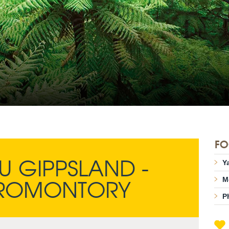
FO
U GIPPSLAND -
Ya
PROMONTORY
M
Ph