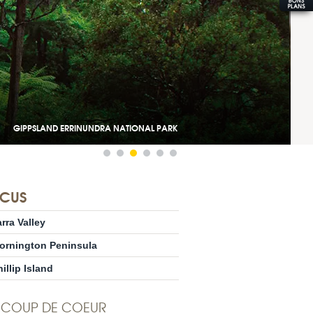
GIPPSLAND WILSON PROM
CUS
rra Valley
ornington Peninsula
illip Island
COUP DE COEUR