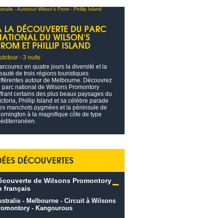
À LA DÉCOUVERTE DU PARC
NATIONAL DU WILSON'S
ROM ET PHILLIP ISLAND
utotour - 3 nuits
arcourez en quatre jours la diversité et la
eauté de trois régions touristiques
ifférentes autour de Melbourne. Découvrez
e parc national de Wilsons Promontory
ffrant certains des plus beaux paysages du
ictoria, Phillip Island et sa célèbre parade
es manchots pygmées et la péninsule de
ornington à la magnifique côte de type
éditerranéen.
DÉES DÉCOUVERTES
écouverte de Wilsons Promontory
n français