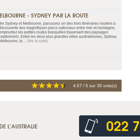
ELBOURNE - SYDNEY PAR LA ROUTE
tre Sydney et Melbourne, parcourez un des trois itinéraires routiers à
 découverte des magnifiques parcs nationaux entre mer et montagne,
 empruntez les petites routes tranquilles traversant des paysages
ceptionnels. Entre les deux plus grandes villes australiennes, Sydney
Melbourne, la ...
(lire la suite)
4.67
/ 5 sur
30
vote(s)
022 7
DE L’AUSTRALIE