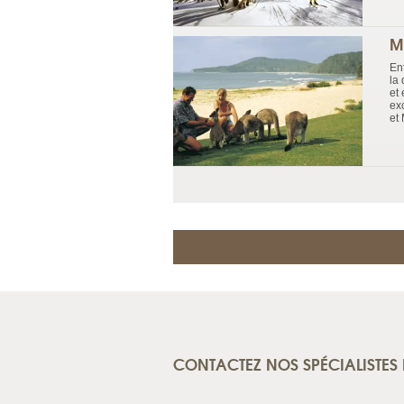
M
En
la
et
ex
et 
CONTACTEZ NOS SPÉCIALISTES 