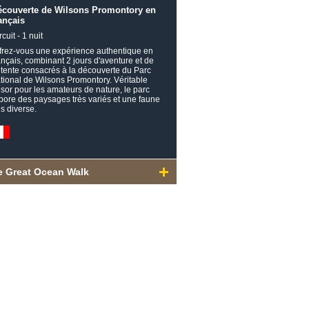
écouverte de Wilsons Promontory en
ançais
rcuit - 1 nuit
frez-vous une expérience authentique en
ançais, combinant 2 jours d'aventure et de
tente consacrés à la découverte du Parc
tional de Wilsons Promontory. Véritable
ésor pour les amateurs de nature, le parc
bore des paysages très variés et une faune
ès diverse.
e Great Ocean Walk