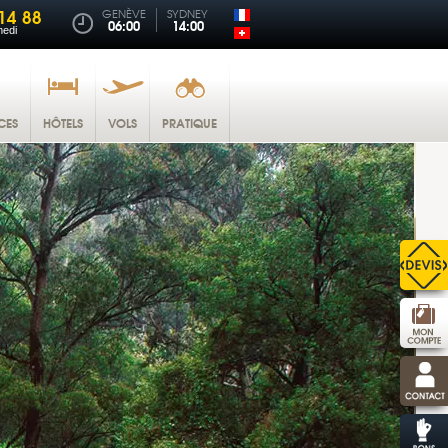
14 88
GENÈVE
SYDNEY
06:00
14:00
medi
CES
HÔTELS
VOLS
PRATIQUE