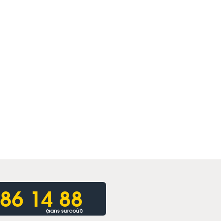
86 14 88
(sans surcoût)