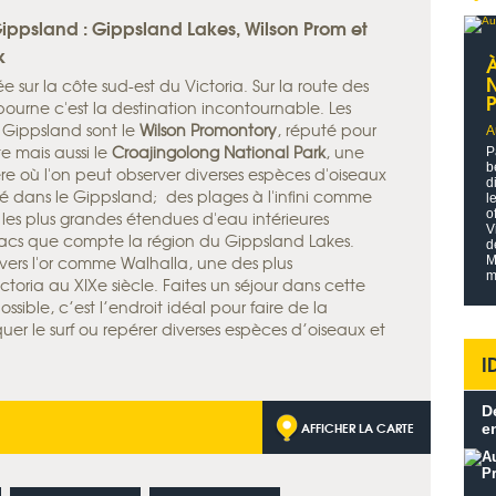
Gippsland : Gippsland Lakes, Wilson Prom et
k
ée sur la côte sud-est du Victoria. Sur la route des
P
urne c'est la destination incontournable. Les
 Gippsland sont le
Wilson Promontory
, réputé pour
A
e mais aussi le
Croajingolong National Park
, une
P
b
re où l'on peut observer diverses espèces d'oiseaux
d
ré dans le Gippsland; des plages à l'infini comme
l
o
les plus grandes étendues d'eau intérieures
V
lacs que compte la région du Gippsland Lakes.
d
 vers l'or comme Walhalla, une des plus
M
m
ictoria au XIXe siècle. Faites un séjour dans cette
ssible, c’est l’endroit idéal pour faire de la
er le surf ou repérer diverses espèces d’oiseaux et
I
D
AFFICHER LA CARTE
e