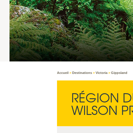
Accueil
>
Destinations
>
Victoria
>
Gippsland
RÉGION D
WILSON 