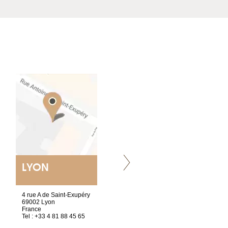
LYON
NANTES
ET SIÈGE SOCIAL
4 rue A de Saint-Exupéry
2 ter, rue des Olivettes
69002 Lyon
CS33221
France
44032 Nantes Cedex 1
Tel : +33 4 81 88 45 65
France
Tel : +33 2 40 89 98 10