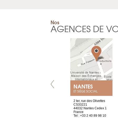
Nos
AGENCES DE V
LYON
NANTES
ET SIÈGE SOCIAL
4 rue A de Saint-Exupéry
2 ter, rue des Olivettes
69002 Lyon
CS33221
France
44032 Nantes Cedex 1
Tel : +33 4 81 88 45 65
France
Tel : +33 2 40 89 98 10