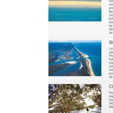
in
em
km
Be
s'
te
da
de
déc
de 
G
Le
pa
Pa
fr
nag
voi
le
po
de 
C
Pa
mar
his
Alb
Me