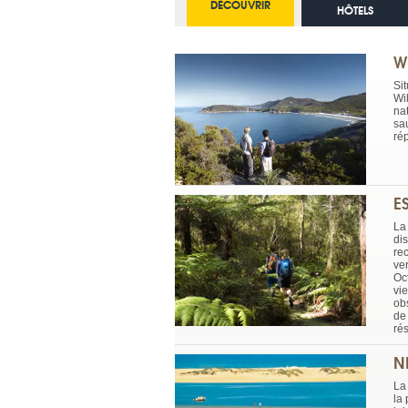
DÉCOUVRIR
HÔTELS
W
Si
Wi
na
sa
ré
E
La
di
re
ver
Oc
vie
obs
de
ré
N
La
la