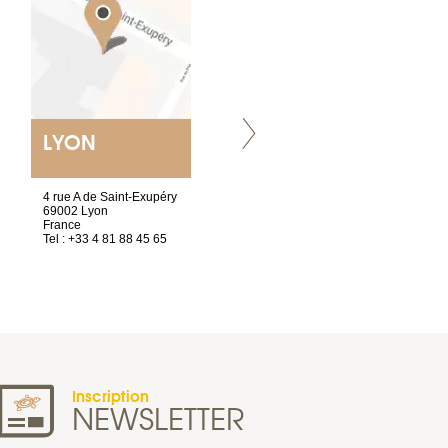
LYON
NANTES
ET SIÈGE SOCIAL
4 rue A de Saint-Exupéry
2 ter, rue des Olivettes
69002 Lyon
CS33221
France
44032 Nantes Cedex 1
Tel : +33 4 81 88 45 65
France
Tel : +33 2 40 89 98 10
Inscription
NEWSLETTER