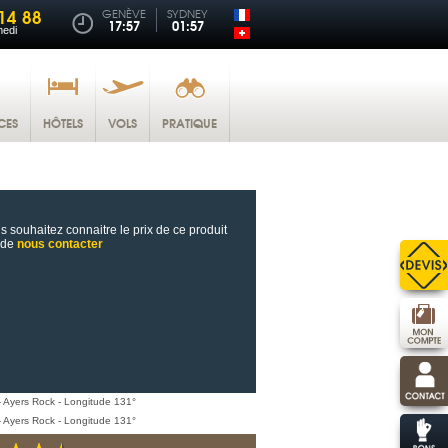
14 88
GENÈVE
SYDNEY
17:57
01:57
medi
CES
HÔTELS
VOLS
PRATIQUE
s souhaitez connaitre le prix de ce produit
 de
nous contacter