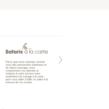
Parce que nous sommes comme
Maldives à la Carte propose tous
vous des passionnés d’animaux et
les types de voyages aux Maldives,
de nature sauvage, nous
en séjour ou en croisière, pour des
comprenons vos attentes et
couples, des vacances en famille ou
mettons à votre service notre
individuels amateurs de croisière.
expérience du voyage à la carte
Une sélection d’îles et hôtels, fruit
pour vous aider à bâtir un safari à la
d’un travail rigoureux, pour offrir le
mesure de vos envies.
meilleur des Maldives.