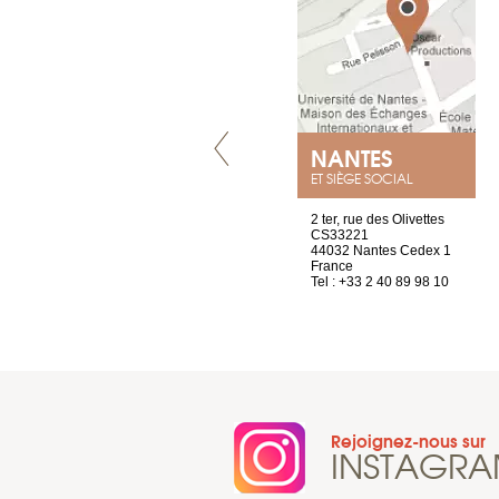
LYON
NANTES
ET SIÈGE SOCIAL
4 rue A de Saint-Exupéry
2 ter, rue des Olivettes
69002 Lyon
CS33221
France
44032 Nantes Cedex 1
Tel : +33 4 81 88 45 65
France
Tel : +33 2 40 89 98 10
Rejoignez-nous sur
INSTAGR