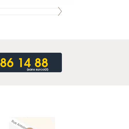
86 14 88
(sans surcoût)