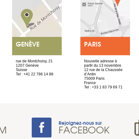
GENÈVE
PARIS
rue de Montchoisy, 21
Nouvelle adresse à
1207 Genève
partir du 13 novembre
Suisse
12 rue de la Chaussée
Tel : +41 22 786 14 88
d’Antin
75009 Paris
France
Tel : +33 1 83 79 69 71
Rejoignez-nous sur
AM
FACEBOOK