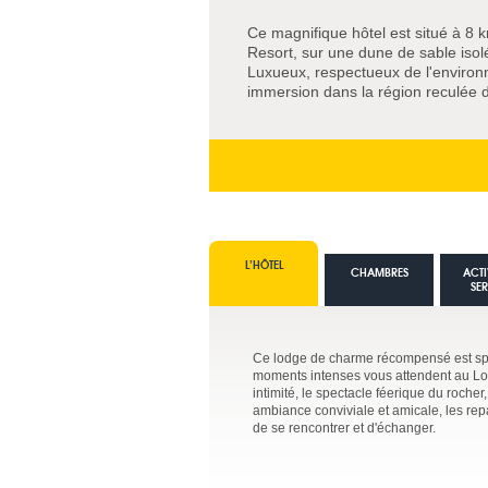
Ce magnifique hôtel est situé à 8
Resort, sur une dune de sable isolé
Luxueux, respectueux de l'environ
immersion dans la région reculée d
L’HÔTEL
CHAMBRES
ACTI
SE
Ce lodge de charme récompensé est spéci
moments intenses vous attendent au Long
intimité, le spectacle féerique du roche
ambiance conviviale et amicale, les repa
de se rencontrer et d'échanger.