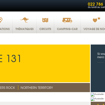
022 786 
du lundi au sa
NATIONS
THÉMATIQUES
CIRCUITS
CAMPING-CAR
VOYAGE DE NO
 131
Si vou
merci
ERS ROCK
NORTHERN TERRITORY