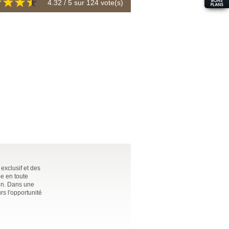
4.32
/ 5 sur
124
vote(s)
exclusif et des
be en toute
run. Dans une
rs l'opportunité