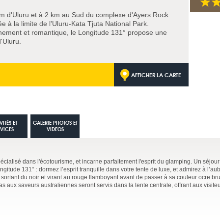
 km d'Uluru et à 2 km au Sud du complexe d'Ayers Rock
e à la limite de l'Uluru-Kata Tjuta National Park.
nement et romantique, le Longitude 131° propose une
'Uluru.
AFFICHER LA CARTE
VITÉS ET
GALERIE PHOTOS ET
RVICES
VIDEOS
alisé dans l'écotourisme, et incarne parfaitement l'esprit du glamping. Un séjour 
itude 131° : dormez l’esprit tranquille dans votre tente de luxe, et admirez à l’au
r, sortant du noir et virant au rouge flamboyant avant de passer à sa couleur ocre b
s aux saveurs australiennes seront servis dans la tente centrale, offrant aux visiteu