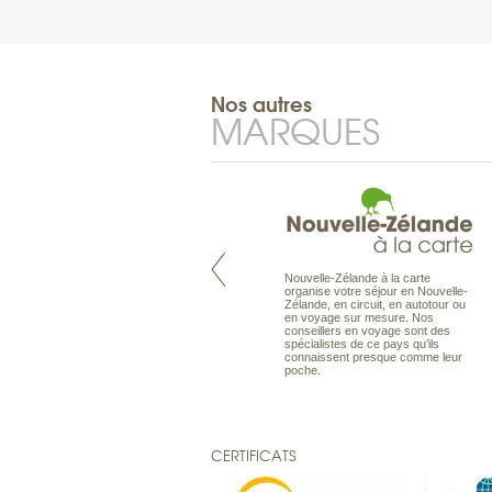
Nos autres
MARQUES
Nouvelle-Zélande à la carte
Pacifique à la carte est le spécialiste
organise votre séjour en Nouvelle-
des voyages dans le Pacifique.
Zélande, en circuit, en autotour ou
Partez à l’autre bout du monde, en
en voyage sur mesure. Nos
séjour ou en croisière, pour
conseillers en voyage sont des
découvrir des peuples et des îles
spécialistes de ce pays qu’ils
toujours plus surprenants, en hôtels
connaissent presque comme leur
de luxe, comme dans des pensions
poche.
de charme.
CERTIFICATS