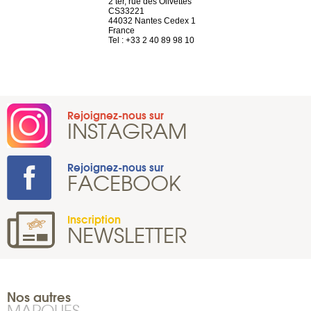
Saint-Exupéry
2 ter, rue des Olivettes
rue de Montc
n
CS33221
1207 Genèv
44032 Nantes Cedex 1
Suisse
 81 88 45 65
France
Tel : +41 22 
Tel : +33 2 40 89 98 10
Rejoignez-nous sur
INSTAGRAM
Rejoignez-nous sur
FACEBOOK
Inscription
NEWSLETTER
Nos autres
MARQUES