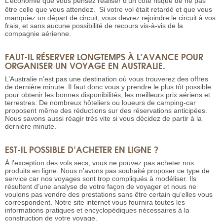
L’économie que vous pensez réaliser d’un côté risque de ne pas
être celle que vous attendez. Si votre vol était retardé et que vous
manquiez un départ de circuit, vous devrez rejoindre le circuit à vos
frais, et sans aucune possibilité de recours vis-à-vis de la
compagnie aérienne.
FAUT-IL RÉSERVER LONGTEMPS À L’AVANCE POUR
ORGANISER UN VOYAGE EN AUSTRALIE.
L’Australie n’est pas une destination où vous trouverez des offres
de dernière minute. Il faut donc vous y prendre le plus tôt possible
pour obtenir les bonnes disponibilités, les meilleurs prix aériens et
terrestres. De nombreux hôteliers ou loueurs de camping-car
proposent même des réductions sur des réservations anticipées.
Nous savons aussi réagir très vite si vous décidez de partir à la
dernière minute.
EST-IL POSSIBLE D’ACHETER EN LIGNE ?
À l’exception des vols secs, vous ne pouvez pas acheter nos
produits en ligne. Nous n’avons pas souhaité proposer ce type de
service car nos voyages sont trop compliqués à modéliser. Ils
résultent d’une analyse de votre façon de voyager et nous ne
voulons pas vendre des prestations sans être certain qu’elles vous
correspondent. Notre site internet vous fournira toutes les
informations pratiques et encyclopédiques nécessaires à la
construction de votre voyage.