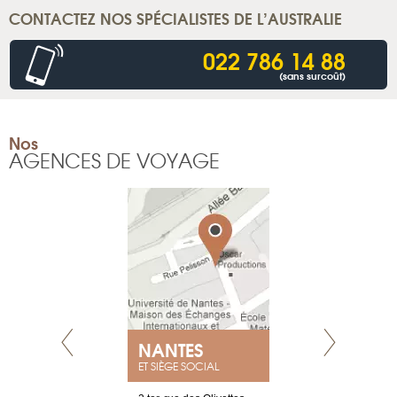
CONTACTEZ NOS SPÉCIALISTES DE L’AUSTRALIE
022 786 14 88
(sans surcoût)
Nos
AGENCES DE VOYAGE
NANTES
GENÈV
ET SIÈGE SOCIAL