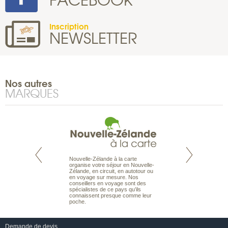
Inscription
NEWSLETTER
Nos autres
MARQUES
Nouvelle-Zélande à la carte
te est le spécialiste
Notre site Odyssée
organise votre séjour en Nouvelle-
 le Pacifique.
qui regroupe l’ens
Zélande, en circuit, en autotour ou
bout du monde, en
offres de voyages.
en voyage sur mesure. Nos
sière, pour
moteur de recherch
conseillers en voyage sont des
ples et des îles
d’avions, vous tro
spécialistes de ce pays qu’ils
prenants, en hôtels
interactive, Une ge
connaissent presque comme leur
dans des pensions
mariage. Vous pou
poche.
abonner à nos New
Demande de devis