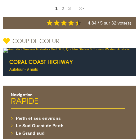
1
2
3
>>
4.84
/ 5 sur
32
vote(s)
COUP DE COEUR
CORAL COAST HIGHWAY
Autotour - 9 nuits
Navigation
RAPIDE
Perth et ses environs
Le Sud Ouest de Perth
Le Grand sud