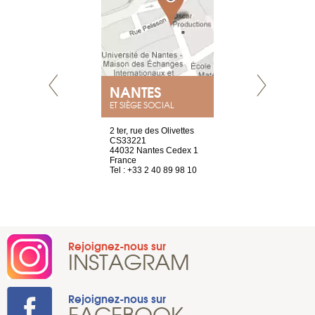
NANTES
GENÈV
ET SIÈGE SOCIAL
Saint-Exupéry
2 ter, rue des Olivettes
rue de Montc
n
CS33221
1207 Genèv
44032 Nantes Cedex 1
Suisse
 81 88 45 65
France
Tel : +41 22 
Tel : +33 2 40 89 98 10
Rejoignez-nous sur
INSTAGRAM
Rejoignez-nous sur
FACEBOOK