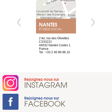
NANTES
GENÈV
ET SIÈGE SOCIAL
Saint-Exupéry
2 ter, rue des Olivettes
rue de Montc
n
CS33221
1207 Genèv
44032 Nantes Cedex 1
Suisse
 81 88 45 65
France
Tel : +41 22 
Tel : +33 2 40 89 98 10
Rejoignez-nous sur
INSTAGRAM
Rejoignez-nous sur
FACEBOOK