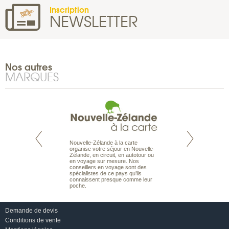
Inscription
NEWSLETTER
Nos autres
MARQUES
Nouvelle-Zélande à la carte
te est le spécialiste
Notre site Odyssée
organise votre séjour en Nouvelle-
 le Pacifique.
qui regroupe l’ens
Zélande, en circuit, en autotour ou
bout du monde, en
offres de voyages.
en voyage sur mesure. Nos
sière, pour
moteur de recherch
conseillers en voyage sont des
ples et des îles
d’avions, vous tro
spécialistes de ce pays qu’ils
prenants, en hôtels
interactive, Une ge
connaissent presque comme leur
dans des pensions
mariage. Vous pou
poche.
abonner à nos New
Demande de devis
Conditions de vente