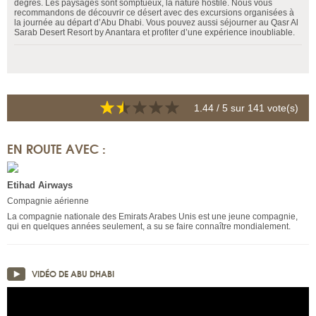
degrés. Les paysages sont somptueux, la nature hostile. Nous vous
recommandons de découvrir ce désert avec des excursions organisées à
la journée au départ d’Abu Dhabi. Vous pouvez aussi séjourner au Qasr Al
Sarab Desert Resort by Anantara et profiter d’une expérience inoubliable.
1.44
/ 5 sur
141
vote(s)
EN ROUTE AVEC :
Etihad Airways
Compagnie aérienne
La compagnie nationale des Emirats Arabes Unis est une jeune compagnie,
qui en quelques années seulement, a su se faire connaître mondialement.
VIDÉO DE ABU DHABI