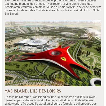
avec des ensembles préhistoriques et protohistoriques majeurs classés
patrimoine mondial de l'Unesco. Plus récent, la ville abrite aussi des
trésors architecturaux comme le Musée du palais Al Aïn, ancienne demeure
du sultan fondateur des Émirats Arabes Unis, situé au sein du fort du Sultan
Bin Zayed.
YAS ISLAND, L'ÎLE DES LOISIRS
En face de l'aéroport, Yas Island est une île consacrée aux loisirs, avec
plusieurs parcs d'attractions dont le Ferrari World Abu Dhabi et le Yas
Waterworld. L'île accueille aussi un circuit de formule 1 qui propose des