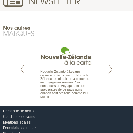
NEWSLETTER
Nos autres
MARQUES
Nouvelle-Zélande à la carte
te est le spécialiste
Notre site Odyssée
organise votre séjour en Nouvelle-
 le Pacifique.
qui regroupe l’ens
Zélande, en circuit, en autotour ou
bout du monde, en
offres de voyages.
en voyage sur mesure. Nos
sière, pour
moteur de recherch
conseillers en voyage sont des
ples et des îles
d’avions, vous tro
spécialistes de ce pays qu’ils
prenants, en hôtels
interactive, Une ge
connaissent presque comme leur
dans des pensions
mariage. Vous pou
poche.
abonner à nos New
Demande de devis
Conditions de vente
Mentions légales
Formulaire de retour