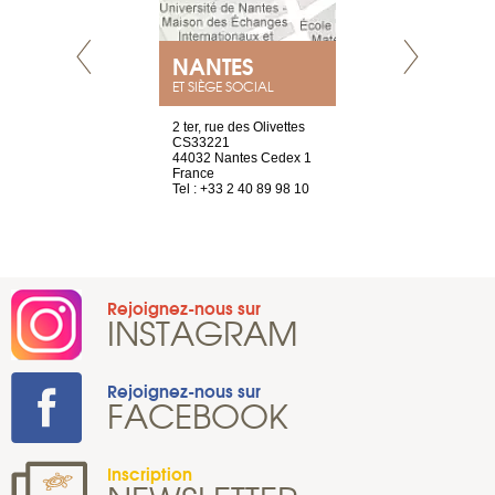
NANTES
GENÈV
ET SIÈGE SOCIAL
Saint-Exupéry
2 ter, rue des Olivettes
rue de Montc
n
CS33221
1207 Genèv
44032 Nantes Cedex 1
Suisse
 81 88 45 65
France
Tel : +41 22 
Tel : +33 2 40 89 98 10
Rejoignez-nous sur
INSTAGRAM
Rejoignez-nous sur
FACEBOOK
Inscription