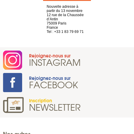
choisy, 21
Nouvelle adresse à
4 rue A de S
ve
partir du 13 novembre
69002 Lyon
12 rue de la Chaussée
France
2 786 14 88
d’Antin
Tel : +33 4 8
75009 Paris
France
Tel : +33 1 83 79 69 71
Rejoignez-nous sur
INSTAGRAM
Rejoignez-nous sur
FACEBOOK
Inscription
NEWSLETTER
Nos autres