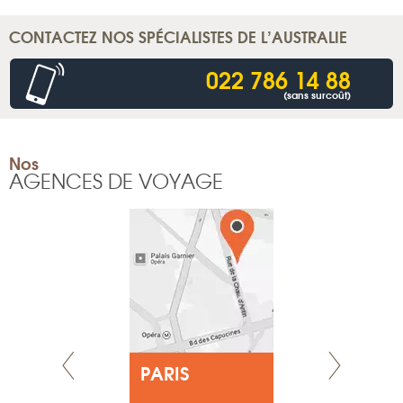
CONTACTEZ NOS SPÉCIALISTES DE L’AUSTRALIE
022 786 14 88
(sans surcoût)
Nos
AGENCES DE VOYAGE
E
PARIS
LYON