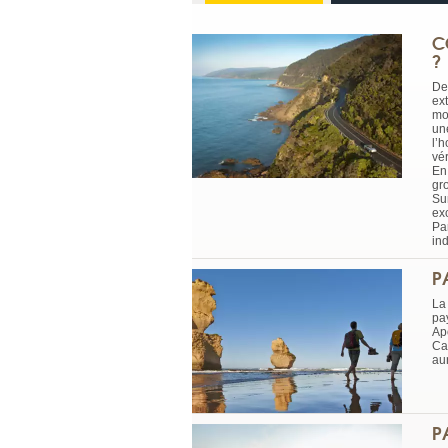
C
?
De
ex
mo
une
l’
vé
En
gr
Su
ex
Pa
in
P
La
pa
Ap
Ca
au
P