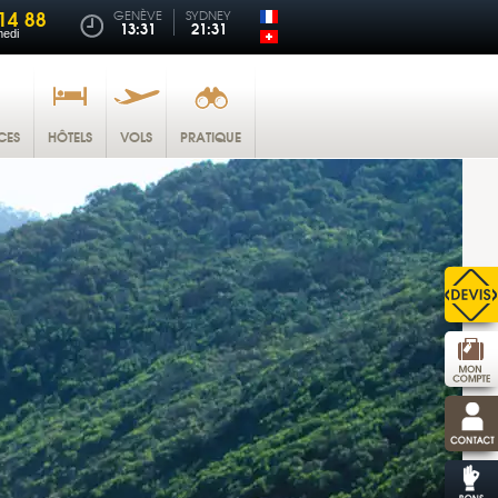
14 88
GENÈVE
SYDNEY
13:31
21:31
medi
CES
HÔTELS
VOLS
PRATIQUE