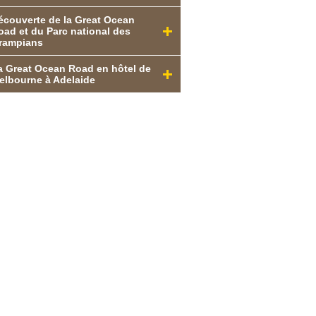
écouverte de la Great Ocean
oad et du Parc national des
rampians
a Great Ocean Road en hôtel de
elbourne à Adelaide