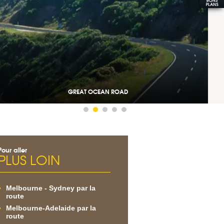
GREAT OCEAN ROAD
Pour aller
PLUS LOIN
Melbourne - Sydney par la
route
Melbourne-Adelaide par la
route