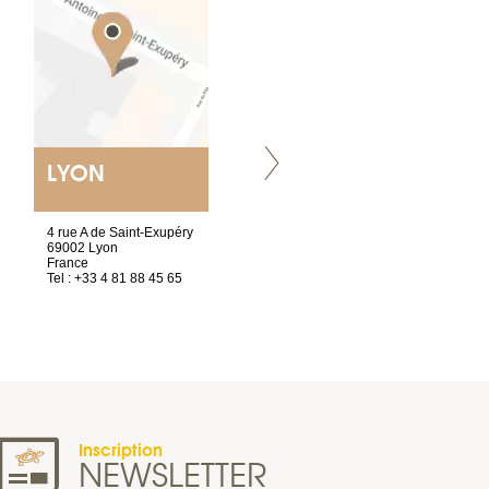
LYON
NANTES
ET SIÈGE SOCIAL
4 rue A de Saint-Exupéry
2 ter, rue des Olivettes
69002 Lyon
CS33221
France
44032 Nantes Cedex 1
Tel : +33 4 81 88 45 65
France
Tel : +33 2 40 89 98 10
Inscription
NEWSLETTER