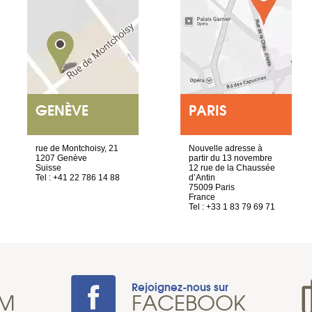
GENÈVE
PARIS
rue de Montchoisy, 21
Nouvelle adresse à
1207 Genève
partir du 13 novembre
Suisse
12 rue de la Chaussée
Tel : +41 22 786 14 88
d’Antin
75009 Paris
France
Tel : +33 1 83 79 69 71
Rejoignez-nous sur
AM
FACEBOOK