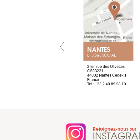
LYON
NANTES
ET SIÈGE SOCIAL
4 rue A de Saint-Exupéry
2 ter, rue des Olivettes
69002 Lyon
CS33221
France
44032 Nantes Cedex 1
Tel : +33 4 81 88 45 65
France
Tel : +33 2 40 89 98 10
Rejoignez-nous sur
INSTAGR