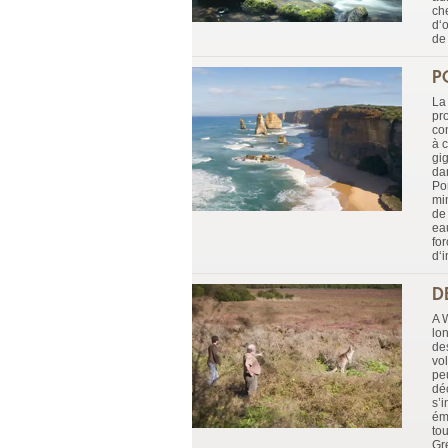
ch
d‘
de
P
La 
pr
co
à 
gi
da
Po
min
de
ea
fo
d‘
D
A 
lo
de
vo
pe
déc
s’
ém
tou
Gr