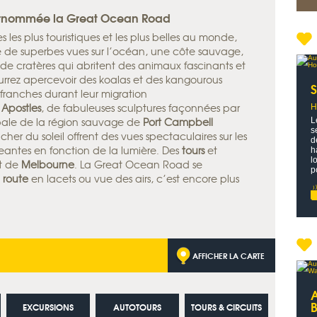
surnommée la Great Ocean Road
s les plus touristiques et les plus belles au monde,
fre de superbes vues sur l’océan, une côte sauvage,
s de cratères qui abritent des animaux fascinants et
urrez apercevoir des koalas et des kangourous
 franches durant leur migration
 Apostles
, de fabuleuses sculptures façonnées par
H
ipale de la région sauvage de
Port Campbell
L
s
ucher du soleil offrent des vues spectaculaires sur les
d
antes en fonction de la lumière. Des
tours
et
h
l
t de
Melbourne
. La Great Ocean Road se
p
a
route
en lacets ou vue des airs, c’est encore plus
AFFICHER LA CARTE
EXCURSIONS
AUTOTOURS
TOURS & CIRCUITS