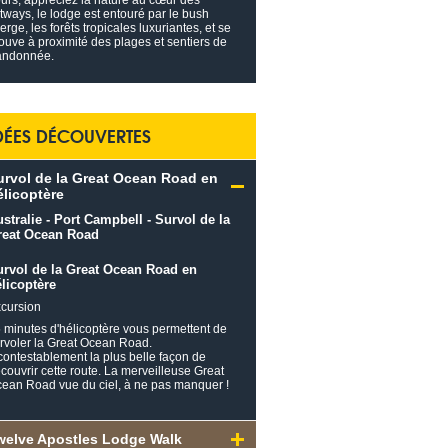
ours, appréciez la nature au cœur des
tways, le lodge est entouré par le bush
ierge, les forêts tropicales luxuriantes, et se
rouve à proximité des plages et sentiers de
andonnée.
DÉES DÉCOUVERTES
urvol de la Great Ocean Road en
élicoptère
urvol de la Great Ocean Road en
licoptère
cursion
 minutes d'hélicoptère vous permettent de
rvoler la Great Ocean Road.
contestablement la plus belle façon de
couvrir cette route. La merveilleuse Great
ean Road vue du ciel, à ne pas manquer !
welve Apostles Lodge Walk