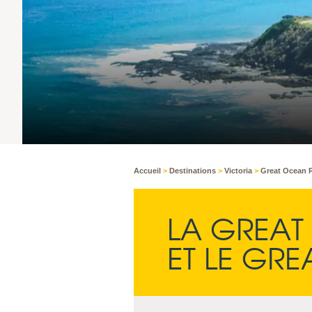
Accueil
>
Destinations
>
Victoria
>
Great Ocean 
LA GREA
ET LE GR