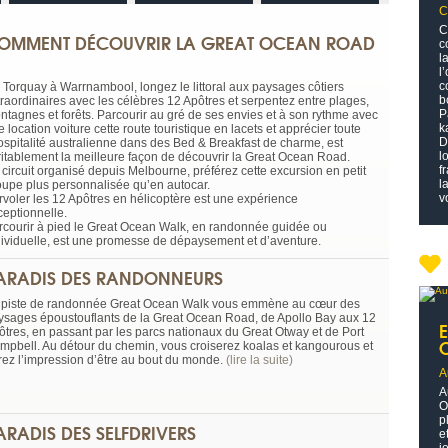
C
C
OMMENT DÉCOUVRIR LA GREAT OCEAN ROAD
c
l
l
c
 Torquay à Warrnambool, longez le littoral aux paysages côtiers
b
traordinaires avec les célèbres 12 Apôtres et serpentez entre plages,
P
ntagnes et forêts. Parcourir au gré de ses envies et à son rythme avec
k
 location voiture cette route touristique en lacets et apprécier toute
D
hospitalité australienne dans des Bed & Breakfast de charme, est
l
ritablement la meilleure façon de découvrir la Great Ocean Road.
f
 circuit organisé depuis Melbourne, préférez cette excursion en petit
l
oupe plus personnalisée qu’en autocar.
v
rvoler les 12 Apôtres en hélicoptère est une expérience
ceptionnelle.
rcourir à pied le Great Ocean Walk, en randonnée guidée ou
dividuelle, est une promesse de dépaysement et d’aventure.
ARADIS DES RANDONNEURS
 piste de randonnée Great Ocean Walk vous emmène au cœur des
ysages époustouflants de la Great Ocean Road, de Apollo Bay aux 12
ôtres, en passant par les parcs nationaux du Great Otway et de Port
mpbell. Au détour du chemin, vous croiserez koalas et kangourous et
rez l’impression d’être au bout du monde.
(lire la suite)
A
A
O
p
ARADIS DES SELFDRIVERS
e