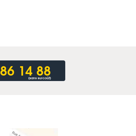
86 14 88
(sans surcoût)