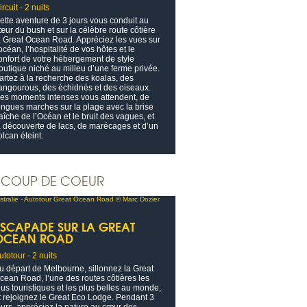
ircuit - 2 nuits
ette aventure de 3 jours vous conduit au
œur du bush et sur la célèbre route côtière
a Great Ocean Road. Appréciez les vues sur
’océan, l’hospitalité de vos hôtes et le
onfort de votre hébergement de style
outique niché au milieu d’une ferme privée.
artez à la recherche des koalas, des
angourous, des échidnés et des oiseaux.
es moments intenses vous attendent, de
ongues marches sur la plage avec la brise
raîche de l’Océan et le bruit des vagues, et
a découverte de lacs, de marécages et d’un
olcan éteint.
COUP DE COEUR
ESCAPADE SUR LA GREAT
OCEAN ROAD
utotour - 2 nuits
u départ de Melbourne, sillonnez la Great
cean Road, l’une des routes côtières les
lus touristiques et les plus belles au monde,
t rejoignez le Great Eco Lodge. Pendant 3