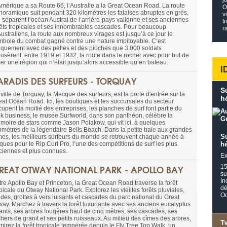
j
Amérique a sa Route 66, l‘Australie a la Great Ocean Road. La route
O
noramique suit pendant 320 kilomètres les falaises abruptes en grès,
v
i séparent l‘océan Austral de l‘arrière-pays vallonné et ses anciennes
t
rêts tropicales et ses innombrables cascades. Pour beaucoup
r
ustraliens, la route aux nombreux virages est jusqu’à ce jour le
mbole du combat gagné contre une nature impitoyable. C‘est
iquement avec des pelles et des pioches que 3 000 soldats
eusèrent, entre 1919 et 1932, la route dans le rocher avec pour but de
ier une région qui n‘était jusqu‘alors accessible qu‘en bateau.
I
ARADIS DES SURFEURS - TORQUAY
S
ville de Torquay, la Mecque des surfeurs, est la porte d'entrée sur la
h
eat Ocean Road. Ici, les boutiques et les succursales du secteur
upent la moitié des entreprises, les planches de surf font partie du
ok business, le musée Surfworld, dans son panthéon, célèbre la
moire de stars comme Jason Polakow, qui vit ici, à quelques
lomètres de la légendaire Bells Beach. Dans la petite baie aux grandes
S
mes, les meilleurs surfeurs du monde se retrouvent chaque année à
ques pour le Rip Curl Pro, l‘une des compétitions de surf les plus
hé
ciennes et plus connues.
Ex
REAT OTWAY NATIONAL PARK - APOLLO BAY
15
su
In
tre Apollo Bay et Princeton, la Great Ocean Road traverse la forêt
dé
picale du Otway National Park. Explorez les vieilles forêts pluviales,
Oc
ndes, grottes à vers luisants et cascades du parc national du Great
way. Marchez à travers la forêt luxuriante avec ses anciens eucalyptus
ants, ses arbres fougères haut de cinq mètres, ses cascades, ses
hers de granit et ses petits ruisseaux. Au milieu des cîmes des arbres,
T
mirez la forêt tropicale tempérée depuis le Fly Tree Top Walk, un