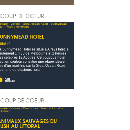
COUP DE COEUR
SUNNYMEAD HOTEL
ôtel 4*
e Sunnymead Hotel se situe à Aireys Inlet, à
eulement 1 h 30 de Melbourne et 2 heures
es célèbres 12 Apôtres. Ce boutique hôtel
aut en couleur constitue une étape idéale
ors d’un road-trip sur la Great Ocean Road
our une ou plusieurs nuits.
COUP DE COEUR
ANIMAUX SAUVAGES DU
BUSH AU LITTORAL