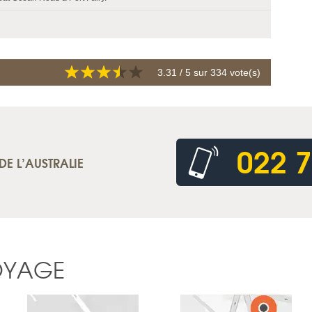
3.31
/ 5 sur
334
vote(s)
022 7
DE L’AUSTRALIE
OYAGE