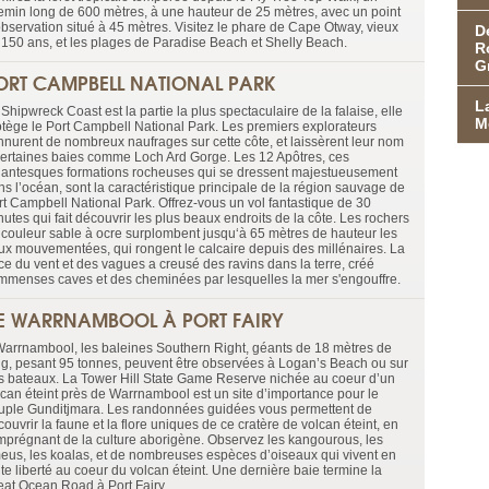
emin long de 600 mètres, à une hauteur de 25 mètres, avec un point
observation situé à 45 mètres. Visitez le phare de Cape Otway, vieux
D
 150 ans, et les plages de Paradise Beach et Shelly Beach.
R
G
ORT CAMPBELL NATIONAL PARK
L
Shipwreck Coast est la partie la plus spectaculaire de la falaise, elle
M
otège le Port Campbell National Park. Les premiers explorateurs
nnurent de nombreux naufrages sur cette côte, et laissèrent leur nom
certaines baies comme Loch Ard Gorge. Les 12 Apôtres, ces
gantesques formations rocheuses qui se dressent majestueusement
ns l’océan, sont la caractéristique principale de la région sauvage de
rt Campbell National Park. Offrez-vous un vol fantastique de 30
utes qui fait découvrir les plus beaux endroits de la côte. Les rochers
 couleur sable à ocre surplombent jusqu‘à 65 mètres de hauteur les
ux mouvementées, qui rongent le calcaire depuis des millénaires. La
rce du vent et des vagues a creusé des ravins dans la terre, créé
immenses caves et des cheminées par lesquelles la mer s'engouffre.
E WARRNAMBOOL À PORT FAIRY
Warrnambool, les baleines Southern Right, géants de 18 mètres de
ng, pesant 95 tonnes, peuvent être observées à Logan’s Beach ou sur
s bateaux. La Tower Hill State Game Reserve nichée au coeur d’un
lcan éteint près de Warrnambool est un site d’importance pour le
uple Gunditjmara. Les randonnées guidées vous permettent de
ouvrir la faune et la flore uniques de ce cratère de volcan éteint, en
imprégnant de la culture aborigène. Observez les kangourous, les
eus, les koalas, et de nombreuses espèces d’oiseaux qui vivent en
te liberté au coeur du volcan éteint. Une dernière baie termine la
eat Ocean Road à Port Fairy.