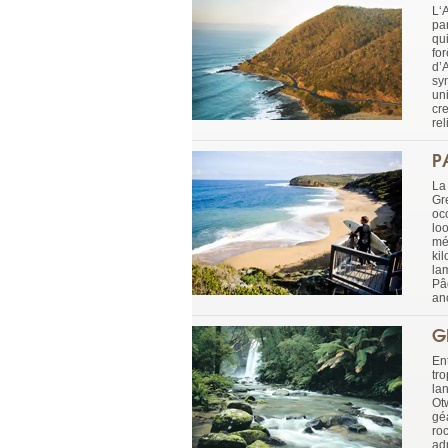
L‘
pa
qu
fo
d’A
sy
un
cr
rel
P
La 
Gr
occ
lo
mé
ki
la
Pâ
an
G
En
tro
la
Ot
gé
roc
ad