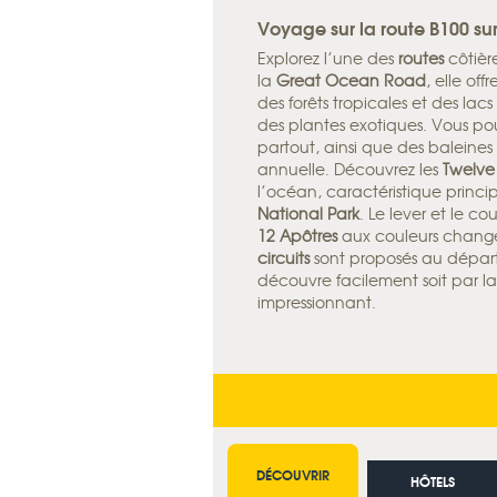
Voyage sur la route B100 
Explorez l’une des
routes
côtière
la
Great Ocean Road
, elle of
des forêts tropicales et des lac
des plantes exotiques. Vous po
partout, ainsi que des baleines
annuelle. Découvrez les
Twelve
l’océan, caractéristique princ
National Park
. Le lever et le co
12 Apôtres
aux couleurs change
circuits
sont proposés au dépar
découvre facilement soit par l
impressionnant.
DÉCOUVRIR
HÔTELS