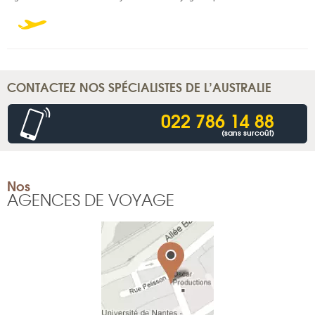
CONTACTEZ NOS SPÉCIALISTES DE L’AUSTRALIE
022 786 14 88
(sans surcoût)
Nos
AGENCES DE VOYAGE