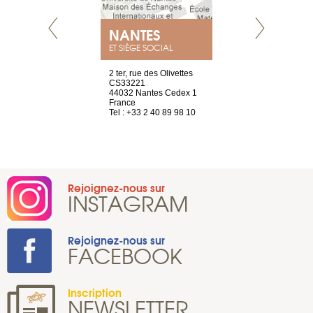
NANTES
GENÈV
ET SIÈGE SOCIAL
Saint-Exupéry
2 ter, rue des Olivettes
rue de Montc
n
CS33221
1207 Genèv
44032 Nantes Cedex 1
Suisse
 81 88 45 65
France
Tel : +41 22 
Tel : +33 2 40 89 98 10
Rejoignez-nous sur
INSTAGRAM
Rejoignez-nous sur
FACEBOOK
Inscription
NEWSLETTER