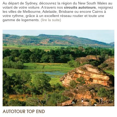
Au départ de Sydney, découvrez la région du New South Wales au
volant de votre voiture. A travers nos
circuits autotours
, rejoignez
les villes de Melbourne, Adelaide, Brisbane ou encore Cairns à
votre rythme, grâce à un excellent réseau routier et toute une
gamme de logements.
(lire la suite)
AUTOTOUR TOP END