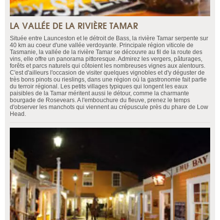
LA VALLÉE DE LA RIVIÈRE TAMAR
Située entre Launceston et le détroit de Bass, la rivière Tamar serpente sur
40 km au coeur d'une vallée verdoyante. Principale région viticole de
Tasmanie, la vallée de la rivière Tamar se découvre au fil de la route des
vins, elle offre un panorama pittoresque. Admirez les vergers, pâturages,
forêts et parcs naturels qui côtoient les nombreuses vignes aux alentours.
C'est d'ailleurs l'occasion de visiter quelques vignobles et d'y déguster de
très bons pinots ou rieslings, dans une région où la gastronomie fait partie
du terroir régional. Les petits villages typiques qui longent les eaux
paisibles de la Tamar méritent aussi le détour, comme la charmante
bourgade de Rosevears. A l'embouchure du fleuve, prenez le temps
d'observer les manchots qui viennent au crépuscule près du phare de Low
Head.