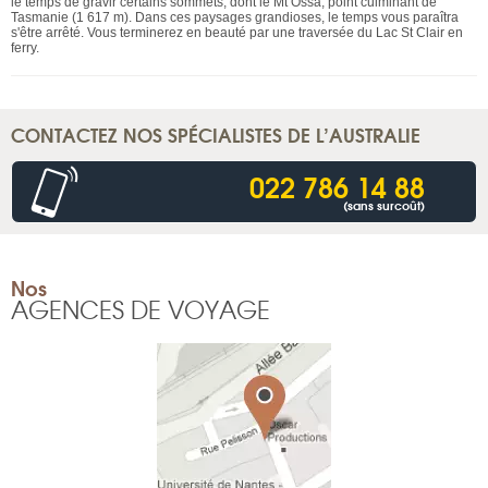
le temps de gravir certains sommets, dont le Mt Ossa, point culminant de
Tasmanie (1 617 m). Dans ces paysages grandioses, le temps vous paraîtra
s'être arrêté. Vous terminerez en beauté par une traversée du Lac St Clair en
ferry.
CONTACTEZ NOS SPÉCIALISTES DE L’AUSTRALIE
022 786 14 88
(sans surcoût)
Nos
AGENCES DE VOYAGE