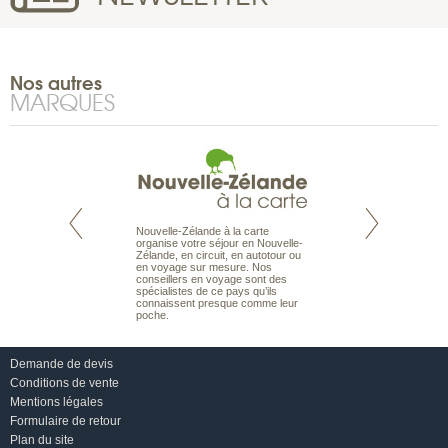
Nos autres
MARQUES
Nouvelle-Zélande à la carte
te est le spécialiste
Notre site Odyssée
organise votre séjour en Nouvelle-
 le Pacifique.
qui regroupe l’ens
Zélande, en circuit, en autotour ou
bout du monde, en
offres de voyages.
en voyage sur mesure. Nos
sière, pour
moteur de recherch
conseillers en voyage sont des
ples et des îles
d’avions, vous tro
spécialistes de ce pays qu’ils
prenants, en hôtels
interactive, Une ge
connaissent presque comme leur
dans des pensions
mariage. Vous pou
poche.
abonner à nos New
Demande de devis
Conditions de vente
Mentions légales
Formulaire de retour
Plan du site