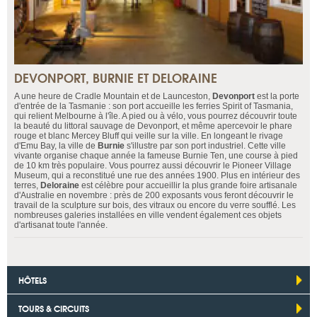
DEVONPORT, BURNIE ET DELORAINE
A une heure de Cradle Mountain et de Launceston,
Devonport
est la porte
d'entrée de la Tasmanie : son port accueille les ferries Spirit of Tasmania,
qui relient Melbourne à l'île. A pied ou à vélo, vous pourrez découvrir toute
la beauté du littoral sauvage de Devonport, et même apercevoir le phare
rouge et blanc Mercey Bluff qui veille sur la ville. En longeant le rivage
d'Emu Bay, la ville de
Burnie
s'illustre par son port industriel. Cette ville
vivante organise chaque année la fameuse Burnie Ten, une course à pied
de 10 km très populaire. Vous pourrez aussi découvrir le Pioneer Village
Museum, qui a reconstitué une rue des années 1900. Plus en intérieur des
terres,
Deloraine
est célèbre pour accueillir la plus grande foire artisanale
d'Australie en novembre : près de 200 exposants vous feront découvrir le
travail de la sculpture sur bois, des vitraux ou encore du verre soufflé. Les
nombreuses galeries installées en ville vendent également ces objets
d'artisanat toute l'année.
HÔTELS
TOURS & CIRCUITS