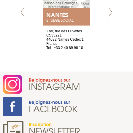
NANTES
GENÈV
ET SIÈGE SOCIAL
Saint-Exupéry
2 ter, rue des Olivettes
rue de Montc
n
CS33221
1207 Genèv
44032 Nantes Cedex 1
Suisse
 81 88 45 65
France
Tel : +41 22 
Tel : +33 2 40 89 98 10
Rejoignez-nous sur
INSTAGRAM
Rejoignez-nous sur
FACEBOOK
Inscription
NEWSLETTER