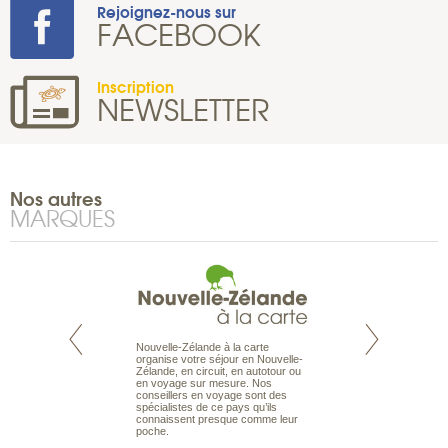
Rejoignez-nous sur
FACEBOOK
Inscription
NEWSLETTER
Nos autres
MARQUES
Nouvelle-Zélande à la carte
te est le spécialiste
Notre site Odyssée
organise votre séjour en Nouvelle-
 le Pacifique.
qui regroupe l’ens
Zélande, en circuit, en autotour ou
bout du monde, en
offres de voyages.
en voyage sur mesure. Nos
sière, pour
moteur de recherch
conseillers en voyage sont des
ples et des îles
d’avions, vous tro
spécialistes de ce pays qu’ils
prenants, en hôtels
interactive, Une ge
connaissent presque comme leur
dans des pensions
mariage. Vous pou
poche.
abonner à nos New