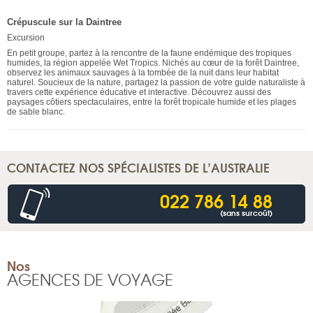
Crépuscule sur la Daintree
Excursion
En petit groupe, partez à la rencontre de la faune endémique des tropiques
humides, la région appelée Wet Tropics. Nichés au cœur de la forêt Daintree,
observez les animaux sauvages à la tombée de la nuit dans leur habitat
naturel. Soucieux de la nature, partagez la passion de votre guide naturaliste à
travers cette expérience éducative et interactive. Découvrez aussi des
paysages côtiers spectaculaires, entre la forêt tropicale humide et les plages
de sable blanc.
CONTACTEZ NOS SPÉCIALISTES DE L’AUSTRALIE
022 786 14 88
(sans surcoût)
Nos
AGENCES DE VOYAGE