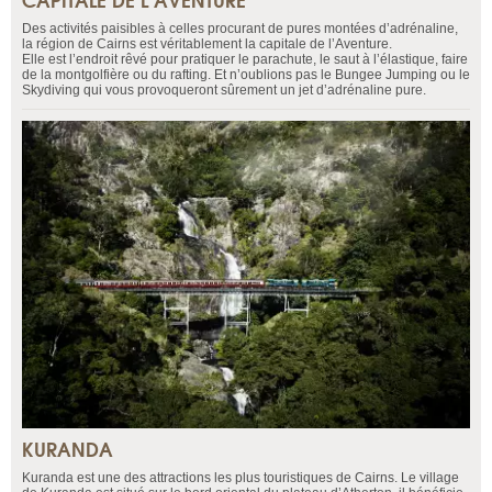
Des activités paisibles à celles procurant de pures montées d’adrénaline,
la région de Cairns est véritablement la capitale de l’Aventure.
Elle est l’endroit rêvé pour pratiquer le parachute, le saut à l’élastique, faire
de la montgolfière ou du rafting. Et n’oublions pas le Bungee Jumping ou le
Skydiving qui vous provoqueront sûrement un jet d’adrénaline pure.
KURANDA
Kuranda est une des attractions les plus touristiques de Cairns. Le village