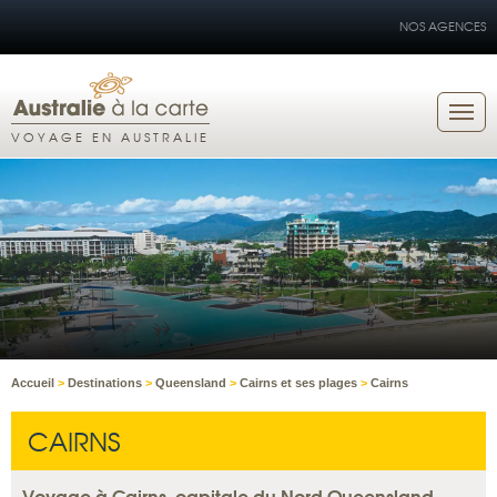
NOS AGENCES
VOYAGE EN AUSTRALIE
Accueil
>
Destinations
>
Queensland
>
Cairns et ses plages
>
Cairns
CAIRNS
Voyage à Cairns, capitale du Nord Queensland