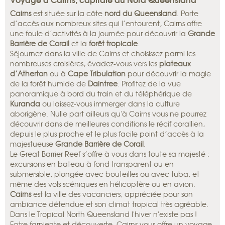
Cairns
est située sur la côte
nord du Queensland
. Porte
d’accès aux nombreux sites qui l’entourent, Cairns offre
une foule d’activités à la journée pour découvrir la
Grande
Barrière de Corail
et la
forêt tropicale
.
Séjournez dans la ville de Cairns et choisissez parmi les
nombreuses croisières, évadez-vous vers les
plateaux
d’Atherton
ou à
Cape Tribulation
pour découvrir la magie
de la forêt humide de
Daintree
. Profitez de la vue
panoramique à bord du train et du téléphérique de
Kuranda
ou laissez-vous immerger dans la culture
aborigène. Nulle part ailleurs qu'à Cairns vous ne pourrez
découvrir dans de meilleures conditions le récif corallien,
depuis le plus proche et le plus facile point d’accès à la
majestueuse
Grande Barrière de Corail
.
Le Great Barrier Reef s’offre à vous dans toute sa majesté :
excursions en bateau à fond transparent ou en
submersible, plongée avec bouteilles ou avec tuba, et
même des vols scéniques en hélicoptère ou en avion.
Cairns
est la ville des vacanciers, appréciée pour son
ambiance détendue et son climat tropical très agréable.
Dans le Tropical North Queensland l'hiver n'existe pas !
Entre farniente et découverte, Cairns vous offre un voyage