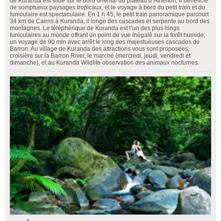
de Kuranda est situé sur le bord oriental du plateau d’Atherton, il bénéficie
de somptueux paysages tropicaux, et le voyage à bord du petit train et du
funiculaire est spectaculaire. En 1 h 45, le petit train panoramique parcourt
34 km de Cairns à Kuranda, il longe des cascades et serpente au bord des
montagnes. Le téléphérique de Kuranda est l’un des plus longs
funiculaires au monde offrant un point de vue inégalé sur la forêt humide,
un voyage de 90 min avec arrêt le long des majestueuses cascades de
Barron. Au village de Kuranda des attractions vous sont proposées,
croisière sur la Barron River, le marché (mercredi, jeudi, vendredi et
dimanche), et au Kuranda Wildlife observation des animaux nocturnes.