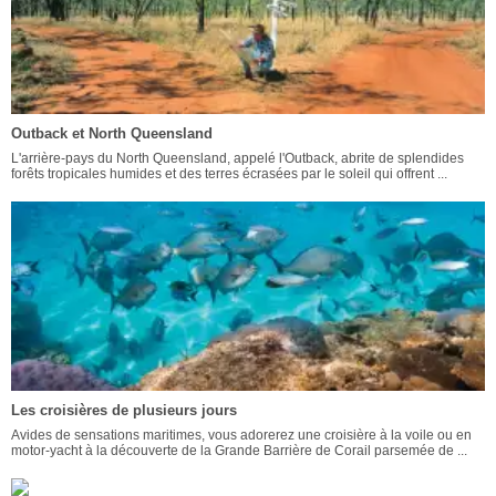
Outback et North Queensland
L'arrière-pays du North Queensland, appelé l'Outback, abrite de splendides
forêts tropicales humides et des terres écrasées par le soleil qui offrent ...
Les croisières de plusieurs jours
Avides de sensations maritimes, vous adorerez une croisière à la voile ou en
motor-yacht à la découverte de la Grande Barrière de Corail parsemée de ...