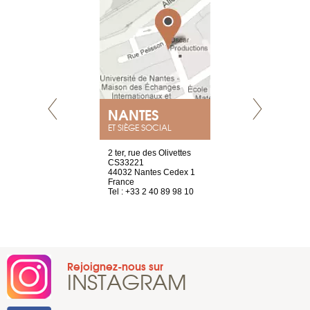
NANTES
GENÈV
ET SIÈGE SOCIAL
Saint-Exupéry
2 ter, rue des Olivettes
rue de Montc
n
CS33221
1207 Genèv
44032 Nantes Cedex 1
Suisse
 81 88 45 65
France
Tel : +41 22 
Tel : +33 2 40 89 98 10
Rejoignez-nous sur
INSTAGRAM