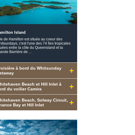
amilton Island
île de Hamilton est située au coeur des
itsundays, c'est l'une des 74 îles tropicales
tuées entre la côte du Queensland et la
ande Barrière de ...
roisière à bord du Whitsunday
etaway
hitehaven Beach et Hill Inlet à
ord du voilier Camira
hitehaven Beach, Solway Circuit,
hance Bay et Hill Inlet