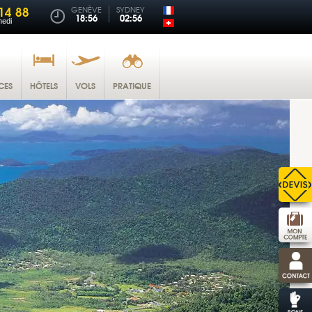
14 88
GENÈVE
SYDNEY
18:56
02:56
medi
CES
HÔTELS
VOLS
PRATIQUE