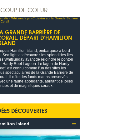
COUP DE COEUR
LA GRANDE BARRIÈRE DE
CORAIL, DÉPART D'HAMILTON
ISLAND
epuis Hamilton Island, embarquez à bord
u Seaflight et découvrez les splendides îles
es Whitsunday avant de rejoindre le ponton
e Hardy Reef Lagoon. Le lagon de Hardy
eef, est connu comme l'un des sites les
lus spectaculaires de la Grande Barrière de
orail, il offre des fonds marins préservés
vec une faune abondante, abritant de jolies
ortues et de magnifiques coraux.
DÉES DÉCOUVERTES
amilton Island