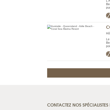
L'A
Be
pur
C
Hô
Le
Be
poi
CONTACTEZ NOS SPÉCIALISTES 