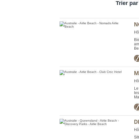
Trier par
N
Hô
Bi
am
Bea
M
Hô
Le
le
Ma
D
Hô
Si