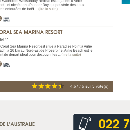
t Waterfront Whitsunday Retreat est adjacent à Airlie
ach. et niché dans Pioneer Bay qui possède des eaux
es entourées de forêt ...
(lire la suite)
ORAL SEA MARINA RESORT
tel 4*
 Coral Sea Marina Resort est situé à Paradise Point à Airlie
ach, à 26 km au Nord-Est de Proserpine. Airlie Beach est le
nt de départ idéal pour découvrir les ...
(lire la suite)
4.67
/ 5 sur
3
vote(s)
022 7
DE L’AUSTRALIE