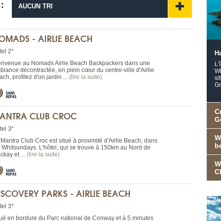
 :
AUCUN TRI
OMADS - AIRLIE BEACH
tel 2*
H
envenue au Nomads Airlie Beach Backpackers dans une
L'
biance décontractée, en plein cœur du centre-ville d'Airlie
Wh
ch, profitez d'un jardin ...
(lire la suite)
si
Gr
C
ANTRA CLUB CROC
G
tel 3*
W
 Mantra Club Croc est situé à proximité d'Airlie Beach, dans
b
s Whitsundays. L'hôtel, qui se trouve à 150km au Nord de
ckay et ...
(lire la suite)
W
C
ISCOVERY PARKS - AIRLIE BEACH
tel 3*
tué en bordure du Parc national de Conway et à 5 minutes