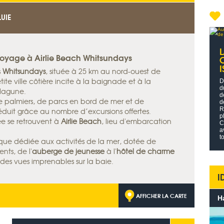
LUIE
 voyage à Airlie Beach Whitsundays
s
Whitsundays
, située à 25 km au nord-ouest de
ite ville côtière incite à la baignade et à la
D
d
lagune.
d
 palmiers, de parcs en bord de mer et de
d
R
séduit grâce au nombre d’excursions offertes.
p
e se retrouvent à
Airlie Beach
, lieu d'embarcation
C
a
t
stique dédiée aux activités de la mer, dotée de
ts, de l'
auberge de jeunesse
à l'
hôtel de charme
 des vues imprenables sur la baie.
I
AFFICHER LA CARTE
H