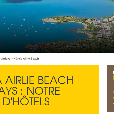
tsundays
>
Hôtels Airlie Beach
 AIRLIE BEACH
YS : NOTRE
 D'HÔTELS