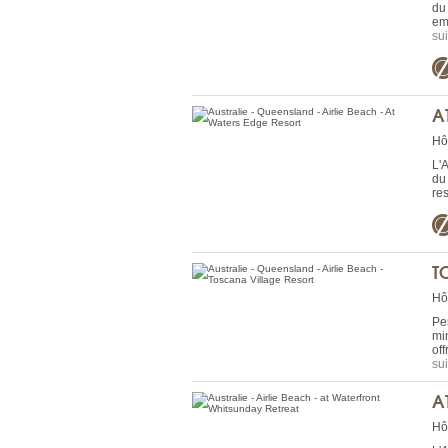
du 
em
sui
A
Hô
L'
du 
res
T
Hô
Pe
mi
of
sui
A
Hô