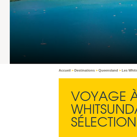
Accueil
>
Destinations
>
Queensland
>
Les Whi
VOYAGE À
WHITSUNDA
SÉLECTION