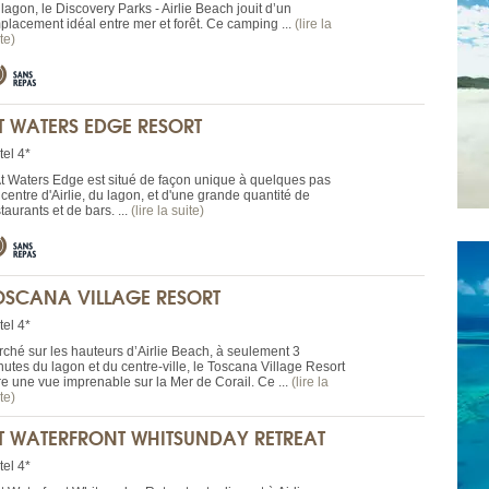
lagon, le Discovery Parks - Airlie Beach jouit d’un
placement idéal entre mer et forêt. Ce camping ...
(lire la
te)
T WATERS EDGE RESORT
tel 4*
At Waters Edge est situé de façon unique à quelques pas
centre d'Airlie, du lagon, et d'une grande quantité de
taurants et de bars. ...
(lire la suite)
OSCANA VILLAGE RESORT
tel 4*
rché sur les hauteurs d’Airlie Beach, à seulement 3
nutes du lagon et du centre-ville, le Toscana Village Resort
fre une vue imprenable sur la Mer de Corail. Ce ...
(lire la
te)
T WATERFRONT WHITSUNDAY RETREAT
tel 4*