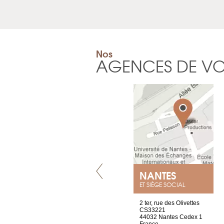
Nos
AGENCES DE V
LYON
NANTES
ET SIÈGE SOCIAL
4 rue A de Saint-Exupéry
2 ter, rue des Olivettes
69002 Lyon
CS33221
France
44032 Nantes Cedex 1