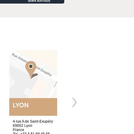
(sans surcoût)
LYON
NANTES
ET SIÈGE SOCIAL
4 rue A de Saint-Exupéry
2 ter, rue des Olivettes
69002 Lyon
CS33221
France
44032 Nantes Cedex 1