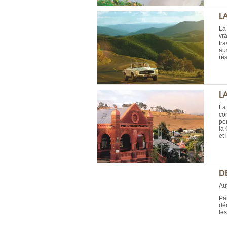
L
La
vr
tra
au
rés
L
La
con
po
la 
et 
D
Aut
Pa
déc
le