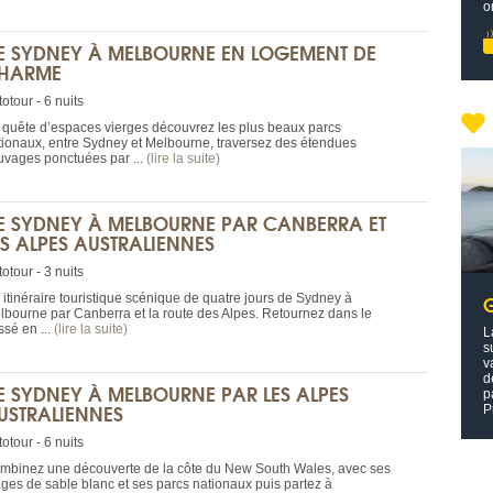
o
E SYDNEY À MELBOURNE EN LOGEMENT DE
HARME
otour - 6 nuits
 quête d’espaces vierges découvrez les plus beaux parcs
tionaux, entre Sydney et Melbourne, traversez des étendues
uvages ponctuées par ...
(lire la suite)
E SYDNEY À MELBOURNE PAR CANBERRA ET
ES ALPES AUSTRALIENNES
otour - 3 nuits
 itinéraire touristique scénique de quatre jours de Sydney à
lbourne par Canberra et la route des Alpes. Retournez dans le
ssé en ...
(lire la suite)
L
s
v
d
E SYDNEY À MELBOURNE PAR LES ALPES
p
USTRALIENNES
P
otour - 6 nuits
mbinez une découverte de la côte du New South Wales, avec ses
ages de sable blanc et ses parcs nationaux puis partez à