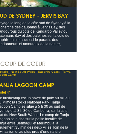
SUD DE SYDNEY - JERVIS BAY
oyage le long de la côte sud de Sydney à la
echerche des dauphins à Jervis Bay, des
angourous du côté de Kangaroo Valley ou
atemans Bay et des baleines sur la côte de
aphir. La côte sud est le paradis des
andonneurs et amoureux de la nature, ...
COUP DE COEUR
TANJA LAGOON CAMP
ôtel 4*
e bushcamp est un havre de paix au milieu
u Mimosa Rocks National Park. Tanja
agoon Camp se situe à 5 h 30 au sud de
ydney et à 3 h 30 de Canberra, sur la côte
ud du New South Wales. Le camp de Tanja
agoon se niche sur la petite localité de
anja entre Bermagui et Merimbula, à
eulement 35 min des deux villes, loin de la
ivilisation et au plus près d’une nature