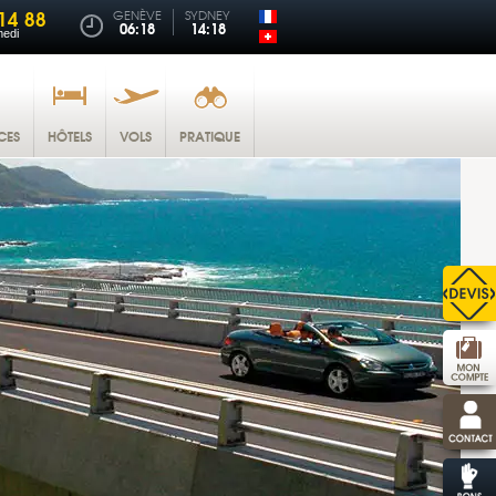
14 88
GENÈVE
SYDNEY
06:18
14:18
medi
CES
HÔTELS
VOLS
PRATIQUE