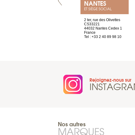
LYON
NANTES
ET SIÈGE SOCIAL
4 rue A de Saint-Exupéry
2 ter, rue des Olivettes
69002 Lyon
CS33221
France
44032 Nantes Cedex 1
Tel : +33 4 81 88 45 65
France
Tel : +33 2 40 89 98 10
Rejoignez-nous sur
INSTAGR
Nos autres
MARQUES