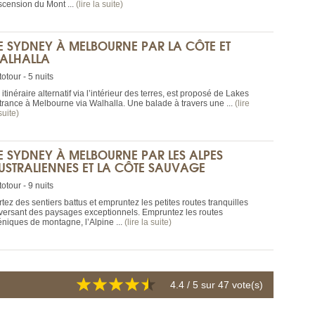
ascension du Mont ...
(lire la suite)
E SYDNEY À MELBOURNE PAR LA CÔTE ET
ALHALLA
otour - 5 nuits
itinéraire alternatif via l’intérieur des terres, est proposé de Lakes
trance à Melbourne via Walhalla. Une balade à travers une ...
(lire
suite)
E SYDNEY À MELBOURNE PAR LES ALPES
USTRALIENNES ET LA CÔTE SAUVAGE
otour - 9 nuits
tez des sentiers battus et empruntez les petites routes tranquilles
aversant des paysages exceptionnels. Empruntez les routes
éniques de montagne, l’Alpine ...
(lire la suite)
4.4
/ 5 sur
47
vote(s)