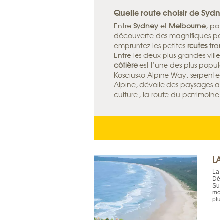
Quelle route choisir de Syd
Entre
Sydney
et
Melbourne
, pa
découverte des magnifiques pa
empruntez les petites
routes
tra
Entre les deux plus grandes vill
côtière
est l’une des plus popula
Kosciusko Alpine Way, serpente 
Alpine, dévoile des paysages alp
culturel, la route du patrimoine,
L
La
Dé
Sud
mo
plu