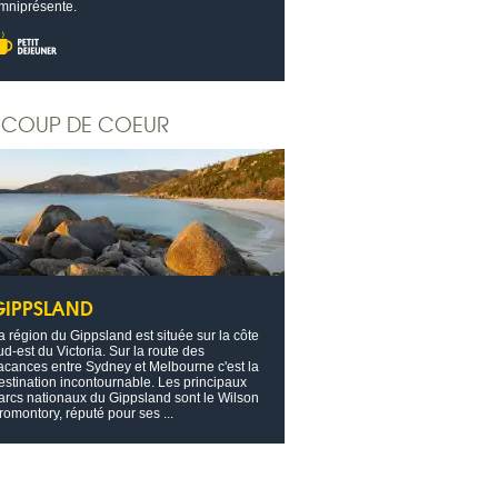
mniprésente.
COUP DE COEUR
GIPPSLAND
a région du Gippsland est située sur la côte
ud-est du Victoria. Sur la route des
acances entre Sydney et Melbourne c'est la
estination incontournable. Les principaux
arcs nationaux du Gippsland sont le Wilson
romontory, réputé pour ses ...