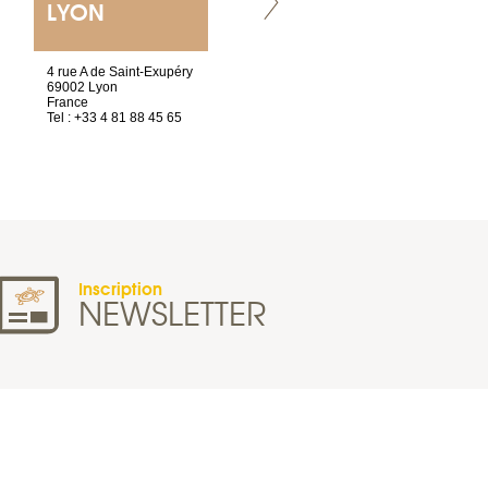
LYON
NANTES
ET SIÈGE SOCIAL
4 rue A de Saint-Exupéry
2 ter, rue des Olivettes
69002 Lyon
CS33221
France
44032 Nantes Cedex 1
Tel : +33 4 81 88 45 65
France
Tel : +33 2 40 89 98 10
Inscription
NEWSLETTER