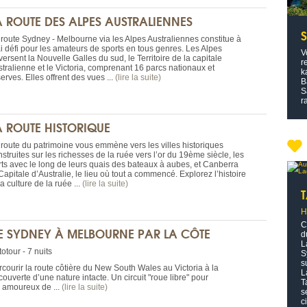
A ROUTE DES ALPES AUSTRALIENNES
 route Sydney - Melbourne via les Alpes Australiennes constitue à
ai défi pour les amateurs de sports en tous genres. Les Alpes
V
versent la Nouvelle Galles du sud, le Territoire de la capitale
r
stralienne et le Victoria, comprenant 16 parcs nationaux et
k
erves. Elles offrent des vues ...
(lire la suite)
B
S
r
A ROUTE HISTORIQUE
 route du patrimoine vous emmène vers les villes historiques
struites sur les richesses de la ruée vers l’or du 19ème siècle, les
rts avec le long de leurs quais des bateaux à aubes, et Canberra
Capitale d’Australie, le lieu où tout a commencé. Explorez l’histoire
la culture de la ruée ...
(lire la suite)
H
C
E SYDNEY À MELBOURNE PAR LA CÔTE
d
L
otour - 7 nuits
S
s
rcourir la route côtière du New South Wales au Victoria à la
L
ouverte d’une nature intacte. Un circuit "roue libre" pour
T
s amoureux de ...
(lire la suite)
s
c