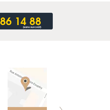
86 14 88
(sans surcoût)