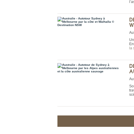
l’
D
W
Aut
Un 
En
la 
D
A
Aut
Sor
tr
sc