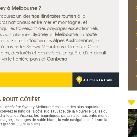
ney à Melbourne ?
rcourez un des trois
itinéraires routiers
à la
rcs nationaux entre mer et montagne, et
nquilles traversant des paysages exceptionnels.
es australiennes,
Sydney
et
Melbourne
, la
route
ires. Faites le
tour
via les
Alpes Australiennes
, le
à travers les Snowy Mountains et la route Great
ins, des forêts et des rivières. En quête d'un
circuit
 visite l’arrière pays et
Canberra
.
AFFICHER LA CARTE
A ROUTE CÔTIÈRE
 route côtière Sydney-Melbourne est l’une des plus populaires.
couvrez le long de la côte sud sauvage, de la Nouvelle Galles du
 à l'état du Victoria, les magnifiques parcs nationaux entre mer et
ntagne, les plages de sable blanc, la voie navigable intérieure la
s grande ...
(lire la suite)