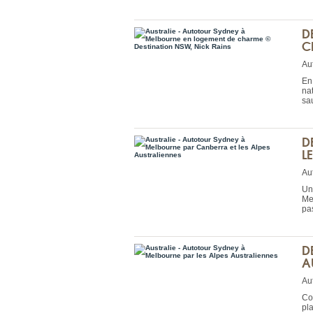
D
C
Aut
En
na
sa
D
L
Aut
Un
Me
pa
D
A
Aut
Co
pl