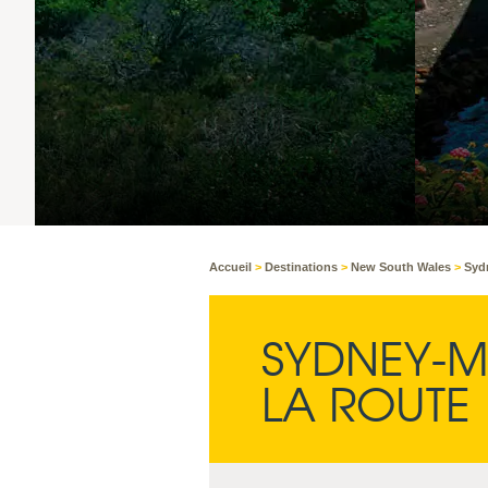
NEW SOUTH W
18°C
CIEL DÉGAGÉ
Accueil
>
Destinations
>
New South Wales
>
Syd
SYDNEY-M
LA ROUTE