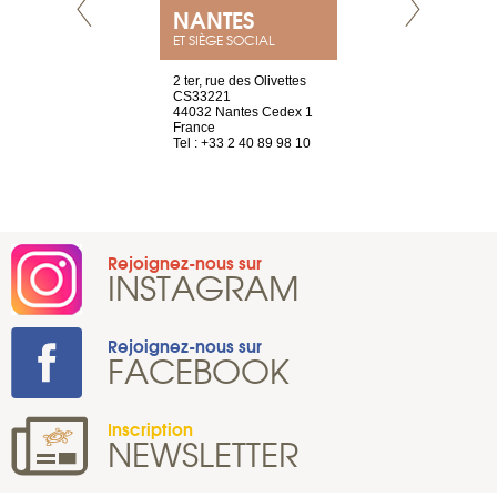
NANTES
GENÈV
ET SIÈGE SOCIAL
Saint-Exupéry
2 ter, rue des Olivettes
rue de Montc
n
CS33221
1207 Genèv
44032 Nantes Cedex 1
Suisse
 81 88 45 65
France
Tel : +41 22 
Tel : +33 2 40 89 98 10
Rejoignez-nous sur
INSTAGRAM
Rejoignez-nous sur
FACEBOOK
Inscription
NEWSLETTER