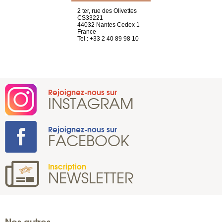
Saint-Exupéry
2 ter, rue des Olivettes
rue de Montc
n
CS33221
1207 Genèv
44032 Nantes Cedex 1
Suisse
 81 88 45 65
France
Tel : +41 22 
Tel : +33 2 40 89 98 10
Rejoignez-nous sur
INSTAGRAM
Rejoignez-nous sur
FACEBOOK
Inscription
NEWSLETTER
Nos autres