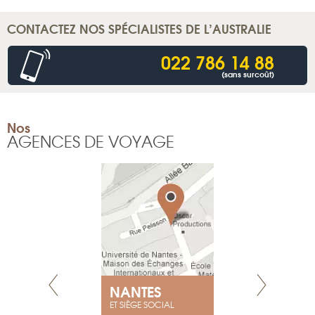
CONTACTEZ NOS SPÉCIALISTES DE L’AUSTRALIE
022 786 14 88
(sans surcoût)
Nos
AGENCES DE VOYAGE
NANTES
GENÈV
ET SIÈGE SOCIAL