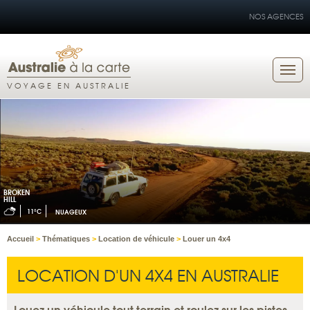
NOS AGENCES
VOYAGE EN AUSTRALIE
BROKEN
HILL
11°C
NUAGEUX
Accueil
>
Thématiques
>
Location de véhicule
>
Louer un 4x4
LOCATION D'UN 4X4 EN AUSTRALIE
Louez un véhicule tout terrain et roulez sur les pistes