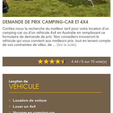
DEMANDE DE PRIX CAMPING-CAR ET 4X4
Confiez-nous la recherche du meilleur tarif pour votre location d'un
camping-car ou d'un véhicule 4x4 en Australie en remplissant ce
formulaire de demande de prix. Nos conseillers trouveront le
véhicule qui vous convient aux meilleurs prix, tout en tenant compte
de vos contraintes de villes, de ...
(lire la suite)
4.44
/ 5 sur
70
vote(s)
Location de
VÉHICULE
Location de voiture
Louer un 4x4
Voyager en camping-car